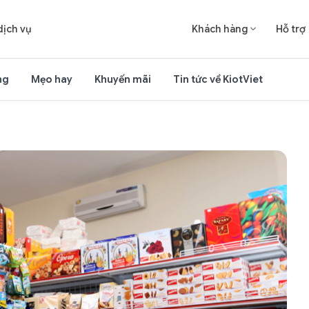
dịch vụ
Khách hàng
Hỗ trợ

ng
Mẹo hay
Khuyến mãi
Tin tức về KiotViet