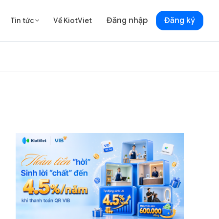
Đăng nhập
Đăng ký
Tin tức
Về KiotViet
