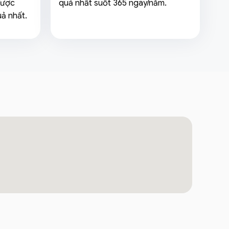
được
quả nhất suốt 365 ngày/năm.
uả nhất.