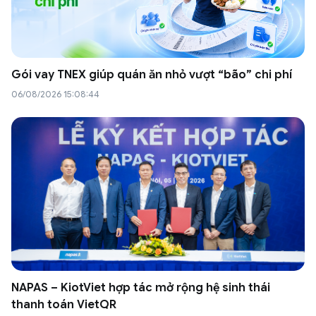
Gói vay TNEX giúp quán ăn nhỏ vượt “bão” chi phí
06/08/2026 15:08:44
NAPAS – KiotViet hợp tác mở rộng hệ sinh thái
thanh toán VietQR