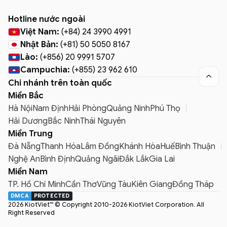
Hotline nước ngoài
Việt Nam:
(+84) 24 3990 4991
Nhật Bản:
(+81) 50 5050 8167
Lào:
(+856) 20 9991 5707
Campuchia:
(+855) 23 962 610

Chi nhánh trên toàn quốc
Miền Bắc
Hà Nội
Nam Định
Hải Phòng
Quảng Ninh
Phú Thọ
Hải Dương
Bắc Ninh
Thái Nguyên
Miền Trung
Đà Nẵng
Thanh Hóa
Lâm Đồng
Khánh Hòa
Huế
Bình Thuận
Nghệ An
Bình Định
Quảng Ngãi
Đắk Lắk
Gia Lai
Miền Nam
TP. Hồ Chí Minh
Cần Thơ
Vũng Tàu
Kiên Giang
Đồng Tháp
DMCA
PROTECTED
2026 KiotViet™ © Copyright 2010-2026 KiotViet Corporation. All
Right Reserved