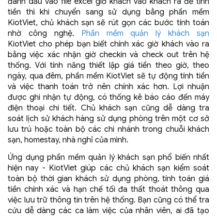
đánh dấu vào file excel giờ khách vào khách ra để tính
tiền thì khi chuyển sang sử dụng bằng phần mềm
KiotViet, chủ khách sạn sẽ rút gọn các bước tính toán
nhờ công nghệ.
Phần mềm quản lý khách sạn
KiotViet cho phép bạn biết chính xác giờ khách vào ra
bằng việc xác nhận giờ checkin và check out trên hệ
thống. Với tính năng thiết lập giá tiền theo giờ, theo
ngày, qua đêm, phần mềm KiotViet sẽ tự động tính tiền
và việc thanh toán trở nên chính xác hơn. Lợi nhuận
được ghi nhận tự động, có thống kê báo cáo đến máy
điện thoại chi tiết. Chủ khách sạn cũng dễ dàng tra
soát lịch sử khách hàng sử dụng phòng trên một cơ sở
lưu trú hoặc toàn bộ các chi nhánh trong chuỗi khách
sạn, homestay, nhà nghỉ của mình.
Ứng dụng phần mềm quản lý khách sạn phổ biến nhất
hiện nay - KiotViet giúp các chủ khách sạn kiểm soát
toàn bộ thời gian khách sử dụng phòng, tính toán giá
tiền chính xác và hạn chế tối đa thất thoát thông qua
việc lưu trữ thông tin trên hệ thống. Bạn cũng có thể tra
cứu dễ dàng các ca làm việc của nhân viên, ai đã tạo