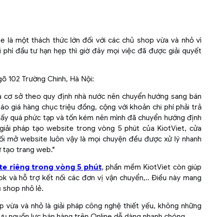
e là một thách thức lớn đối với các chủ shop vừa và nhỏ vì
phí đầu tư hạn hẹp thì giờ đây mọi việc đã được giải quyết
õ 102 Trường Chinh, Hà Nội:
ửa cơ sở theo quy định nhà nước nên chuyển hướng sang bán
áo giá hàng chục triệu đồng, cộng với khoản chi phí phải trả
n thấy quá phức tạp và tốn kém nên mình đã chuyển hướng định
giải pháp tạo website trong vòng 5 phút của KiotViet, cửa
i mở website luôn vậy là mọi chuyện đều được xử lý nhanh
ự tạo trang web."
te riêng trong vòng 5 phút
, phần mềm KiotViet còn giúp
 và hỗ trợ kết nối các đơn vị vận chuyển,.. Điều này mang
ủ shop nhỏ lẻ.
 vừa và nhỏ là giải pháp công nghệ thiết yếu, không những
 ưu nguồn lực bán hàng trên Online dễ dàng nhanh chóng.