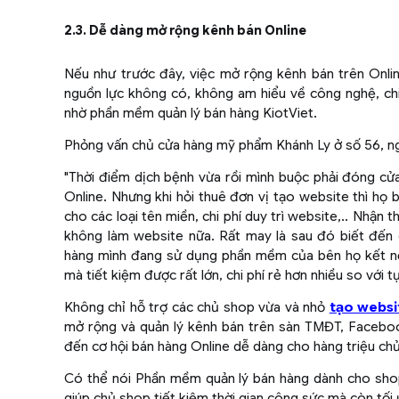
2.3. Dễ dàng mở rộng kênh bán Online
Nếu như trước đây, việc mở rộng kênh bán trên Onlin
nguồn lực không có, không am hiểu về công nghệ, chi 
nhờ phần mềm quản lý bán hàng KiotViet.
Phỏng vấn chủ cửa hàng mỹ phẩm Khánh Ly ở số 56, ng
"Thời điểm dịch bệnh vừa rồi mình buộc phải đóng c
Online. Nhưng khi hỏi thuê đơn vị tạo website thì họ b
cho các loại tên miền, chi phí duy trì website,.. Nhậ
không làm website nữa. Rất may là sau đó biết đến 
hàng mình đang sử dụng phần mềm của bên họ kết nố
mà tiết kiệm được rất lớn, chi phí rẻ hơn nhiều so với t
Không chỉ hỗ trợ các chủ shop vừa và nhỏ
tạo websi
mở rộng và quản lý kênh bán trên sàn TMĐT, Facebook
đến cơ hội bán hàng Online dễ dàng cho hàng triệu ch
Có thể nói Phần mềm quản lý bán hàng dành cho shop
giúp chủ shop tiết kiệm thời gian công sức mà còn tối