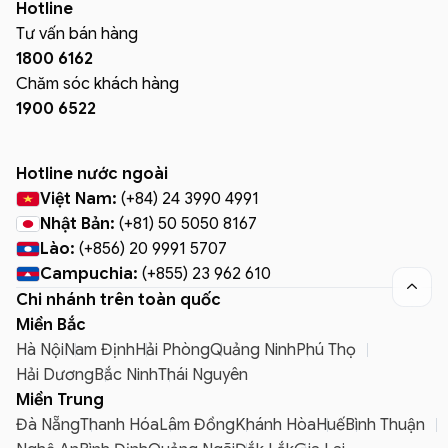
Hotline
Tư vấn bán hàng
1800 6162
Chăm sóc khách hàng
1900 6522
Hotline nước ngoài
Việt Nam:
(+84) 24 3990 4991
Nhật Bản:
(+81) 50 5050 8167
Lào:
(+856) 20 9991 5707
Campuchia:
(+855) 23 962 610

Chi nhánh trên toàn quốc
Miền Bắc
Hà Nội
Nam Định
Hải Phòng
Quảng Ninh
Phú Thọ
Hải Dương
Bắc Ninh
Thái Nguyên
Miền Trung
Đà Nẵng
Thanh Hóa
Lâm Đồng
Khánh Hòa
Huế
Bình Thuận