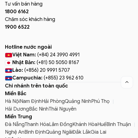
Tư vấn bán hàng
1800 6162
Chăm sóc khách hàng
1900 6522
Hotline nước ngoài
Việt Nam:
(+84) 24 3990 4991
Nhật Bản:
(+81) 50 5050 8167
Lào:
(+856) 20 9991 5707
Campuchia:
(+855) 23 962 610

Chi nhánh trên toàn quốc
Miền Bắc
Hà Nội
Nam Định
Hải Phòng
Quảng Ninh
Phú Thọ
Hải Dương
Bắc Ninh
Thái Nguyên
Miền Trung
Đà Nẵng
Thanh Hóa
Lâm Đồng
Khánh Hòa
Huế
Bình Thuận
Nghệ An
Bình Định
Quảng Ngãi
Đắk Lắk
Gia Lai