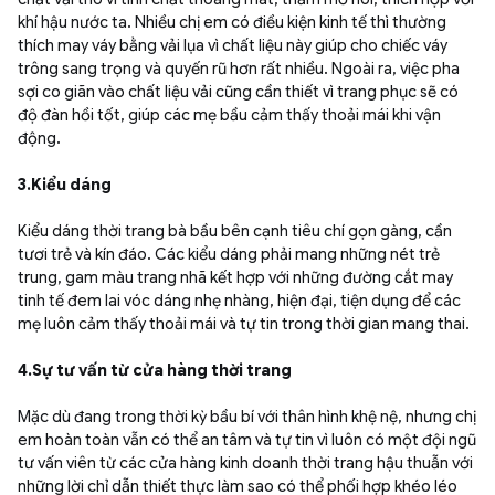
khí hậu nước ta. Nhiều chị em có điều kiện kinh tế thì thường
thích may váy bằng vải lụa vì chất liệu này giúp cho chiếc váy
trông sang trọng và quyến rũ hơn rất nhiều. Ngoài ra, việc pha
sợi co giãn vào chất liệu vải cũng cần thiết vì trang phục sẽ có
độ đàn hồi tốt, giúp các mẹ bầu cảm thấy thoải mái khi vận
động.
3.Kiểu dáng
Kiểu dáng thời trang bà bầu bên cạnh tiêu chí gọn gàng, cần
tươi trẻ và kín đáo. Các kiểu dáng phải mang những nét trẻ
trung, gam màu trang nhã kết hợp với những đường cắt may
tinh tế đem lai vóc dáng nhẹ nhàng, hiện đại, tiện dụng để các
mẹ luôn cảm thấy thoải mái và tự tin trong thời gian mang thai.
4.Sự tư vấn từ cửa hàng thời trang
Mặc dù đang trong thời kỳ bầu bí với thân hình khệ nệ, nhưng chị
em hoàn toàn vẫn có thể an tâm và tự tin vì luôn có một đội ngũ
tư vấn viên từ các cửa hàng kinh doanh thời trang hậu thuẫn với
những lời chỉ dẫn thiết thực làm sao có thể phối hợp khéo léo