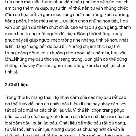
Lựa chon màu sắc trang phục đầm bầu phù hợp sẽ giúp các chị
em tăng thêm vẻ đẹp, sự tự tin. Vì thế, nên tư vấn những chiếc
đầm có họa tiết và gam màu sáng như màu trắng, xanh dương,
hồng phấn, hoặc màu vàng... ưu tiên chọn những họa tiết, hoa
văn đơn giản để thêm chút chiều cao và tạo sự gọn gàng, thanh
mảnh hơn trong mắt người đối diện. Đồng thời những trang
phục này sẽ giúp người mặc trông nhẹ nhàng, tinh tế hơn, nhất
là khi đang “nặng nề” do bầu bí. Những chị em thích sự trẻ
trung, năng động có xu hướng chọn họa tiết chấm bi, hoa văn
lớn…Những mẹ bầu thích sự sang trọng, đơn giản có thể dùng
những mẫu váy đơn sắc, gam màu trắng, xám là một lựa chọn
tinh tế.
2.Chất liệu
Trong thời kỳ mang thai, độ nhạy cảm của các mẹ bầu rất cao,
cơ thể thay đổi nên có nhiều dấu hiệu dị ứng hay nhạy cảm với
tất cả các mùi và các chất liệu vải. Vì thế khi chọn trang phục
bầu, các chủ cửa hàng kinh doanh cần lưu ý chất liệu vải của các
loại đầm bầu, quần áo bầu. Chất liệu để mặc bầu rất đa dạng,
từ vải thô, lanh đến lụa, nhưng được ưa chuộng hơn cả vẫn là
chất vải thô vì tính chất thoáng mát, thấm mồ hôi, thích hợp với