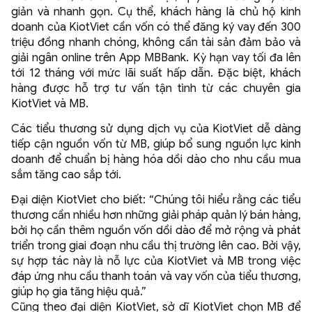
giản và nhanh gọn. Cụ thể, khách hàng là chủ hộ kinh
doanh của KiotViet cần vốn có thể đăng ký vay đến 300
triệu đồng nhanh chóng, không cần tài sản đảm bảo và
giải ngân online trên App MBBank. Kỳ hạn vay tối đa lên
tới 12 tháng với mức lãi suất hấp dẫn. Đặc biệt, khách
hàng được hỗ trợ tư vấn tận tình từ các chuyên gia
KiotViet và MB.
Các tiểu thương sử dụng dịch vụ của KiotViet dễ dàng
tiếp cận nguồn vốn từ MB, giúp bổ sung nguồn lực kinh
doanh để chuẩn bị hàng hóa dồi dào cho nhu cầu mua
sắm tăng cao sắp tới.
Đại diện KiotViet cho biết: “Chúng tôi hiểu rằng các tiểu
thương cần nhiều hơn những giải pháp quản lý bán hàng,
bởi họ cần thêm nguồn vốn dồi dào để mở rộng và phát
triển trong giai đoạn nhu cầu thị trường lên cao. Bởi vậy,
sự hợp tác này là nỗ lực của KiotViet và MB trong việc
đáp ứng nhu cầu thanh toán và vay vốn của tiểu thương,
giúp họ gia tăng hiệu quả.”
Cũng theo đại diện KiotViet, sở dĩ KiotViet chọn MB để