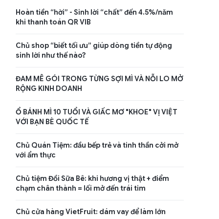
Hoàn tiền “hời” - Sinh lời “chất” đến 4.5%/năm
khi thanh toán QR VIB
Chủ shop “biết tối ưu” giúp dòng tiền tự động
sinh lời như thế nào?
ĐAM MÊ GÓI TRONG TỪNG SỢI MÌ VÀ NỖI LO MỞ
RỘNG KINH DOANH
Ổ BÁNH MÌ 10 TUỔI VÀ GIẤC MƠ "KHOE" VỊ VIỆT
VỚI BẠN BÈ QUỐC TẾ
Chủ Quán Tiệm: đầu bếp trẻ và tinh thần cởi mở
với ẩm thực
Chủ tiệm Đồi Sữa Bê: khi hương vị thật + điểm
chạm chân thành = lối mở đến trái tim
Chủ cửa hàng VietFruit: dám vay để làm lớn