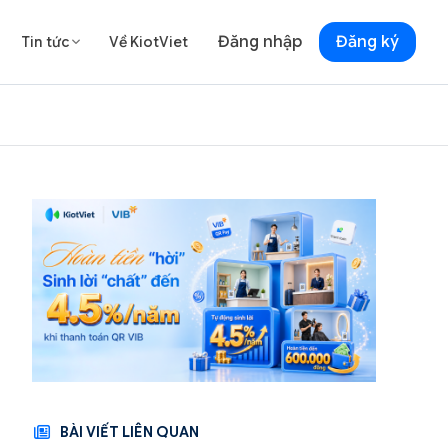
Đăng nhập
Đăng ký
Tin tức
Về KiotViet

BÀI VIẾT LIÊN QUAN