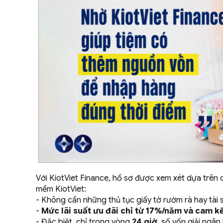
Với KiotViet Finance, hồ sơ được xem xét dựa trên
mềm KiotViet:
- Không cần những thủ tục giấy tờ rườm rà hay tài 
-
Mức lãi suất ưu đãi chỉ từ 17%/năm và cam k
- Đặc biệt, chỉ trong vòng
24 giờ
, số vốn giải ngân