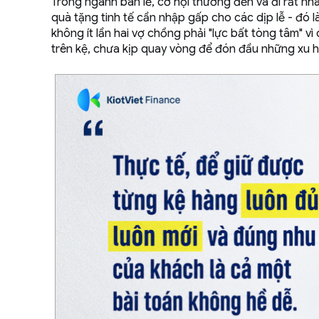
Trong ngành bán lẻ, cơ hội thường đến và đi rất n
quà tặng tinh tế cần nhập gấp cho các dịp lễ - đó 
không ít lần hai vợ chồng phải "lực bất tòng tâm" 
trên kệ, chưa kịp quay vòng để đón đầu những xu 