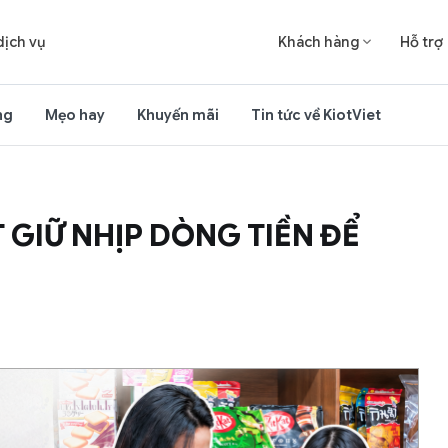
dịch vụ
Khách hàng
Hỗ trợ

ng
Mẹo hay
Khuyến mãi
Tin tức về KiotViet
T GIỮ NHỊP DÒNG TIỀN ĐỂ