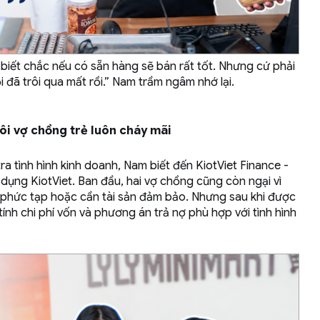
biết chắc nếu có sẵn hàng sẽ bán rất tốt. Nhưng cứ phải
 đã trôi qua mất rồi.” Nam trầm ngâm nhớ lại.
đôi vợ chồng trẻ luôn cháy mãi
a tình hình kinh doanh, Nam biết đến KiotViet Finance -
dụng KiotViet. Ban đầu, hai vợ chồng cũng còn ngại vì
ục phức tạp hoặc cần tài sản đảm bảo. Nhưng sau khi được
tính chi phí vốn và phương án trả nợ phù hợp với tình hình