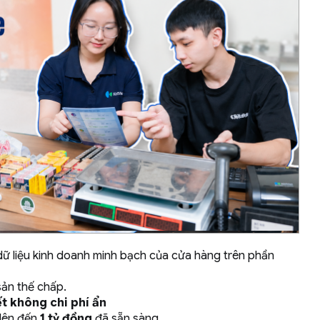
 dữ liệu kinh doanh minh bạch của cửa hàng trên phần
sản thế chấp.
ết không chi phí ẩn
 lên đến
1 tỷ đồng
đã sẵn sàng