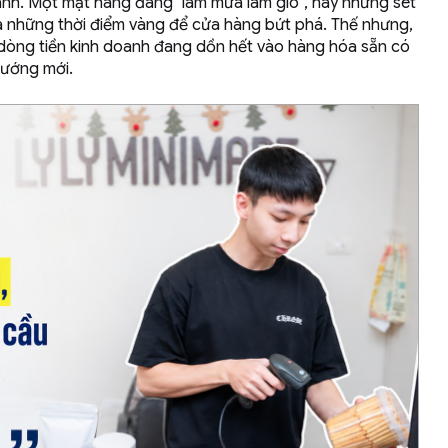
hanh. Một mặt hàng đang "làm mưa làm gió", hay những set
là những thời điểm vàng để cửa hàng bứt phá. Thế nhưng,
vì dòng tiền kinh doanh đang dồn hết vào hàng hóa sẵn có
hướng mới.