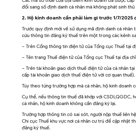
Các mã số thuế của địa điểm kinh doanh đã được cấp 
đổi sang số định danh cá nhân mà không phát sinh thủ
2. Hộ kinh doanh cần phải làm gì trước 1/7/2025
Trước quy định mới về sử dụng mã định danh cá nhân th
cứu thông tin đăng ký thuế trên một trong các kênh sa
– Trên Cổng thông tin điện tử của Tổng cục Thuế tại đ
– Tên trang Thuế điện tử của Tổng cục Thuế tại địa ch
– Trên tài khoản giao dịch thuế điện tử của cá nhân t
cấp tài khoản giao dịch thuế điện tử với cơ quan thuế).
Tùy theo từng trường hợp mà cá nhân, hộ kinh doanh có
Cụ thể, nếu thông tin thuế đã khớp với CSDLQGDC, h
cá nhân, hộ kinh doanh không cần đăng ký lại.
Trường hợp thông tin có sai sót, người nộp thuế liên h
Chi cục Thuế khu vực nơi cá nhân cư trú để cập nhật t
đăng ký thuế.