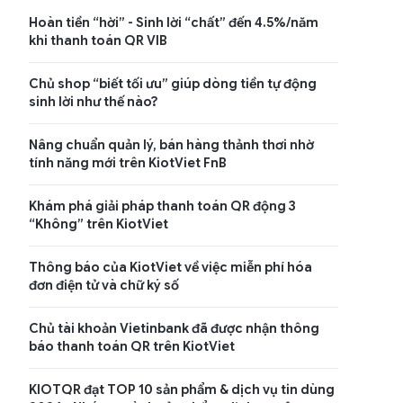
Hoàn tiền “hời” - Sinh lời “chất” đến 4.5%/năm
khi thanh toán QR VIB
Chủ shop “biết tối ưu” giúp dòng tiền tự động
sinh lời như thế nào?
Nâng chuẩn quản lý, bán hàng thảnh thơi nhờ
tính năng mới trên KiotViet FnB
Khám phá giải pháp thanh toán QR động 3
“Không” trên KiotViet
Thông báo của KiotViet về việc miễn phí hóa
đơn điện tử và chữ ký số
Chủ tài khoản Vietinbank đã được nhận thông
báo thanh toán QR trên KiotViet
KIOTQR đạt TOP 10 sản phẩm & dịch vụ tin dùng