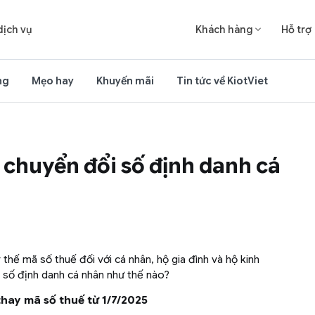
dịch vụ
Khách hàng
Hỗ trợ

ng
Mẹo hay
Khuyến mãi
Tin tức về KiotViet
chuyển đổi số định danh cá
thế mã số thuế đối với cá nhân, hộ gia đình và hộ kinh
 số định danh cá nhân như thế nào?
thay mã số thuế từ 1/7/2025