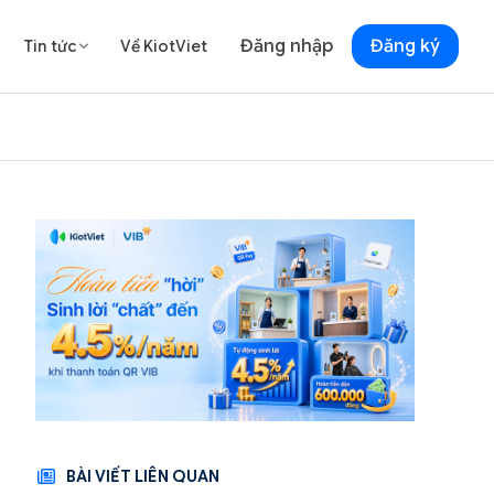
Đăng nhập
Đăng ký
Tin tức
Về KiotViet

BÀI VIẾT LIÊN QUAN