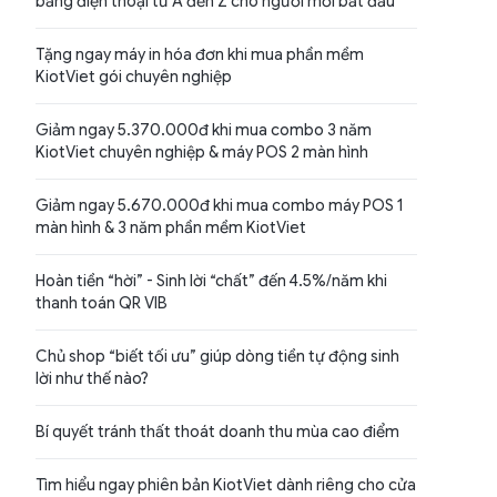
bằng điện thoại từ A đến Z cho người mới bắt đầu
Tặng ngay máy in hóa đơn khi mua phần mềm
KiotViet gói chuyên nghiệp
Giảm ngay 5.370.000đ khi mua combo 3 năm
KiotViet chuyên nghiệp & máy POS 2 màn hình
Giảm ngay 5.670.000đ khi mua combo máy POS 1
màn hình & 3 năm phần mềm KiotViet
Hoàn tiền “hời” - Sinh lời “chất” đến 4.5%/năm khi
thanh toán QR VIB
Chủ shop “biết tối ưu” giúp dòng tiền tự động sinh
lời như thế nào?
Bí quyết tránh thất thoát doanh thu mùa cao điểm
Tìm hiểu ngay phiên bản KiotViet dành riêng cho cửa