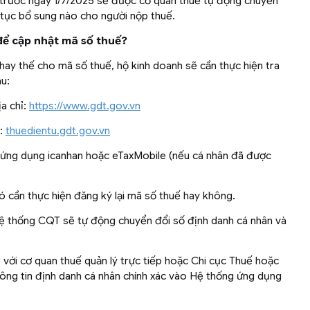
trước ngày 1/7/2025 sẽ được cơ quan thuế tự động chuyển
 tục bổ sung nào cho người nộp thuế.
 để cập nhật mã số thuế?
ay thế cho mã số thuế, hộ kinh doanh sẽ cần thực hiện tra
u:
ịa chỉ:
https://www.gdt.gov.vn
ỉ:
thuedientu.gdt.gov.vn
ại ứng dụng icanhan hoặc eTaxMobile (nếu cá nhân đã được
 cần thực hiện đăng ký lại mã số thuế hay không.
ệ thống CQT sẽ tự động chuyển đổi số định danh cá nhân và
ệ với cơ quan thuế quản lý trực tiếp hoặc Chi cục Thuế hoặc
hông tin định danh cá nhân chính xác vào Hệ thống ứng dụng