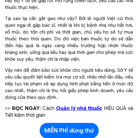
này Bộ Y tế sẽ gấp rút mở rộng chiến dịch, yêu cầu các nhà
thuốc thực hiện.
Tại sao lại cần gắt gao như vậy? Bởi lẽ người Việt có thói
quen ngại đi gặp bác sĩ, nhất là khi bị bệnh nhẹ như hắt hơi,
xổ mũi, do tốn chi phí và thời gian, chủ yếu họ sẽ tự mua
thuốc theo thói quen. Do đó việc bán thuốc tự do sẽ dẫn
đến hậu quả là ngày càng nhiều trường hợp nhờn thuốc
kháng sinh, uống quá liều hay quá thời gian cho phép mà sức
khỏe suy yếu, thậm chí là nhập viện.
Vậy nên để đảm bảo sức khỏe cho người tiêu dùng, Sở Y tế
yêu cầu quyết liệt kiểm tra mọi cơ sở, nhắc nhở lần đầu, nếu
tiếp tục tái phạm sẽ áp dụng hình phạt bằng tiền ở mức độ
cao nhất, thậm chí là thu hồi giấy phép kinh doanh, yêu cầu
đóng cửa theo quy định.
>>
ĐỌC NGAY
: Cách
Quản lý nhà thuốc
HIỆU QUẢ và
Tiết kiệm thời gian
MIỄN PHÍ dùng thử