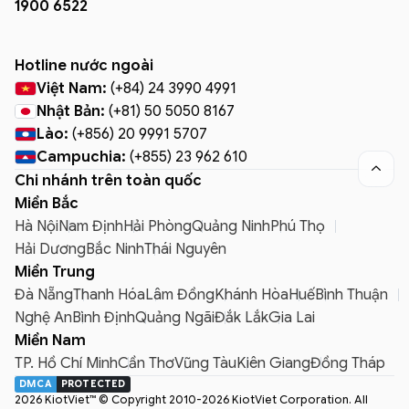
1900 6522
Hotline nước ngoài
Việt Nam:
(+84) 24 3990 4991
Nhật Bản:
(+81) 50 5050 8167
Lào:
(+856) 20 9991 5707
Campuchia:
(+855) 23 962 610

Chi nhánh trên toàn quốc
Miền Bắc
Hà Nội
Nam Định
Hải Phòng
Quảng Ninh
Phú Thọ
Hải Dương
Bắc Ninh
Thái Nguyên
Miền Trung
Đà Nẵng
Thanh Hóa
Lâm Đồng
Khánh Hòa
Huế
Bình Thuận
Nghệ An
Bình Định
Quảng Ngãi
Đắk Lắk
Gia Lai
Miền Nam
TP. Hồ Chí Minh
Cần Thơ
Vũng Tàu
Kiên Giang
Đồng Tháp
DMCA
PROTECTED
2026 KiotViet™ © Copyright 2010-2026 KiotViet Corporation. All