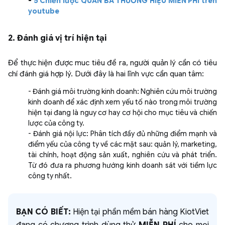
-
5 Chiến lược QUẢN BÁ THƯƠNG HIỆU MIỄN PHÍ trên
youtube
2. Đánh giá vị trí hiện tại
Để thực hiện được muc tiêu đề ra, người quản lý cần có tiêu
chí đánh giá hợp lý. Dưới đây là hai lĩnh vực cần quan tâm:
- Đánh giá môi trường kinh doanh
: Nghiên cứu môi trường
kinh doanh để xác định xem yếu tố nào trong môi trường
hiện tại đang là nguy cơ hay cơ hội cho mục tiêu và chiến
lược của công ty.
- Đánh giá nội lực
: Phân tích đầy đủ những điểm mạnh và
điểm yếu của công ty về các mặt sau: quản lý, marketing,
tài chính, hoạt động sản xuất, nghiên cứu và phát triển.
Từ đó đưa ra phương hướng kinh doanh sát với tiềm lực
công ty nhất.
BẠN CÓ BIẾT:
Hiện tại phần mềm bán hàng KiotViet
đang có chương trình dùng thử
MIỄN PHÍ
cho mọi