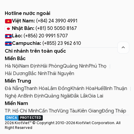
Hotline nước ngoài
Việt Nam:
(+84) 24 3990 4991
Nhật Bản:
(+81) 50 5050 8167
Lào:
(+856) 20 9991 5707
Campuchia:
(+855) 23 962 610

Chi nhánh trên toàn quốc
Miền Bắc
Hà Nội
Nam Định
Hải Phòng
Quảng Ninh
Phú Thọ
Hải Dương
Bắc Ninh
Thái Nguyên
Miền Trung
Đà Nẵng
Thanh Hóa
Lâm Đồng
Khánh Hòa
Huế
Bình Thuận
Nghệ An
Bình Định
Quảng Ngãi
Đắk Lắk
Gia Lai
Miền Nam
TP. Hồ Chí Minh
Cần Thơ
Vũng Tàu
Kiên Giang
Đồng Tháp
DMCA
PROTECTED
2026 KiotViet™ © Copyright 2010-2026 KiotViet Corporation. All
Right Reserved