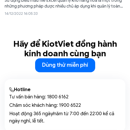
Sử dụng biểu mẫu file Excel quản lý kho hàng hóa là một trong
những phương pháp được nhiều chủ áp dụng khi quản lý toàn
diện xuất nhập tồn kho. Hãy cùng tìm hiểu về phần mềm quản lý
14/12/2022 16:05:33
kho bằng Excel miễn phí để hiểu rõ hơn…
Hãy để KiotViet đồng hành
kinh doanh cùng bạn
Dùng thử miễn phí
Hotline
Tư vấn bán hàng:
1800 6162
Chăm sóc khách hàng:
1900 6522
Hoạt động 365 ngày/năm từ 7:00 đến 22:00 kể cả
ngày nghỉ, lễ tết.