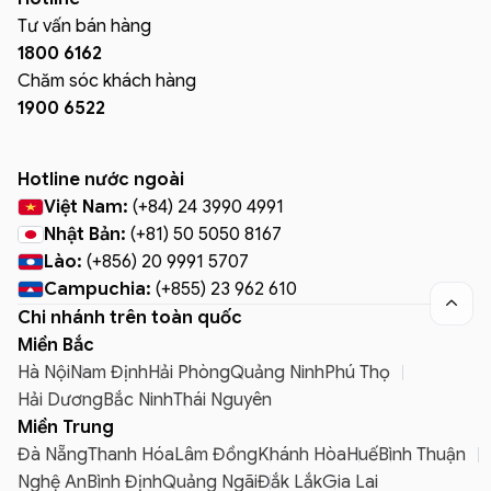
Tư vấn bán hàng
1800 6162
Chăm sóc khách hàng
1900 6522
Hotline nước ngoài
Việt Nam:
(+84) 24 3990 4991
Nhật Bản:
(+81) 50 5050 8167
Lào:
(+856) 20 9991 5707
Campuchia:
(+855) 23 962 610

Chi nhánh trên toàn quốc
Miền Bắc
Hà Nội
Nam Định
Hải Phòng
Quảng Ninh
Phú Thọ
Hải Dương
Bắc Ninh
Thái Nguyên
Miền Trung
Đà Nẵng
Thanh Hóa
Lâm Đồng
Khánh Hòa
Huế
Bình Thuận
Nghệ An
Bình Định
Quảng Ngãi
Đắk Lắk
Gia Lai