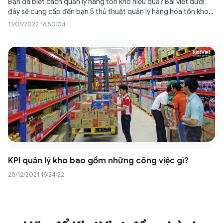
Bạn đã biết cách quản lý hàng tồn kho hiệu quả? Bài viết dưới
đây sẽ cung cấp đến bạn 5 thủ thuật quản lý hàng hóa tồn kho
cực nhanh, hơn thế nữa còn tiết kiệm thời gian và công
11/01/2022 16:50:04
sức. Cách quản lý hàng…
KPI quản lý kho bao gồm những công việc gì?
28/12/2021 16:24:22