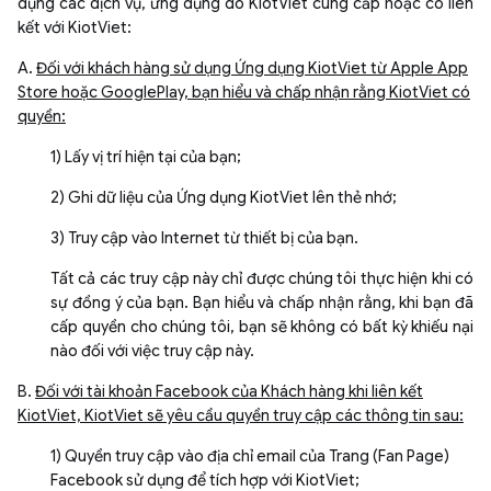
dụng các dịch vụ, ứng dụng do KiotViet cung cấp hoặc có liên
kết với KiotViet:
A.
Đối với khách hàng sử dụng Ứng dụng KiotViet từ Apple App
Store hoặc GooglePlay, bạn hiểu và chấp nhận rằng KiotViet có
quyền:
1) Lấy vị trí hiện tại của bạn;
2) Ghi dữ liệu của Ứng dụng KiotViet lên thẻ nhớ;
3) Truy cập vào Internet từ thiết bị của bạn.
Tất cả các truy cập này chỉ được chúng tôi thực hiện khi có
sự đồng ý của bạn. Bạn hiểu và chấp nhận rằng, khi bạn đã
cấp quyền cho chúng tôi, bạn sẽ không có bất kỳ khiếu nại
nào đối với việc truy cập này.
B.
Đối với tài khoản Facebook của Khách hàng khi liên kết
KiotViet, KiotViet sẽ yêu cầu quyền truy cập các thông tin sau:
1) Quyền truy cập vào địa chỉ email của Trang (Fan Page)
Facebook sử dụng để tích hợp với KiotViet;