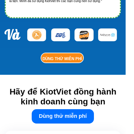
là tiện. Mình đã sử dụng KiotViet thì các bạn cũng nên sử dụng."
Và
DÙNG THỬ MIỄN PHÍ
Hãy để KiotViet đồng hành
kinh doanh cùng bạn
Dùng thử miễn phí