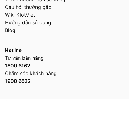
Câu hỏi thường gặp
Wiki KiotViet
Hướng dẫn sử dụng
Blog
Hotline
Tư vấn bán hàng
1800 6162
Chăm sóc khách hàng
1900 6522
Hotline nước ngoài
Việt Nam:
(+84) 24 3990 4991
Nhật Bản:
(+81) 50 5050 8167
Lào:
(+856) 20 9991 5707
Campuchia:
(+855) 23 962 610
