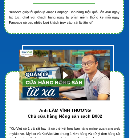
"KiotViet giúp tôi quản lý được Fanpage Bán hàng hiệu quả, lên đơn ngay
lập tức, chat với Khách hàng ngay tại phần mềm, thống kê mỗi ngày
Fanpage có bao nhiêu lượt khách truy cập, rất là tiện lợi"
Anh LÂM VĨNH THƯƠNG
Chủ cửa hàng Nông sản sạch B002
"KiotViet có 1 cái rất hay là có thể kết hợp bán hàng online qua trang web
mykiot.vn. Mykiot và KiotViet làm chung 1 đơn hàng và xử lý đơn hàng rất